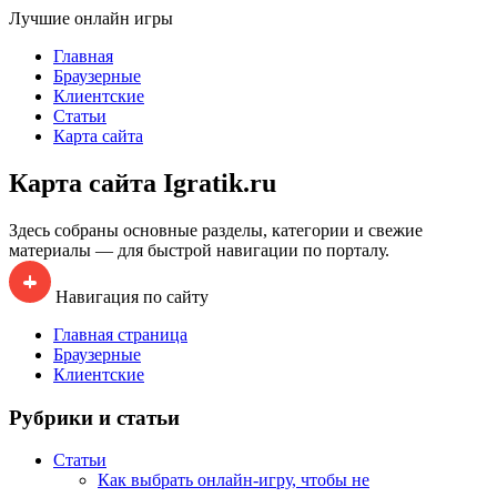
Лучшие онлайн игры
Главная
Браузерные
Клиентские
Статьи
Карта сайта
Карта сайта Igratik.ru
Здесь собраны основные разделы, категории и свежие
материалы — для быстрой навигации по порталу.
Навигация по сайту
Главная страница
Браузерные
Клиентские
Рубрики и статьи
Статьи
Как выбрать онлайн-игру, чтобы не