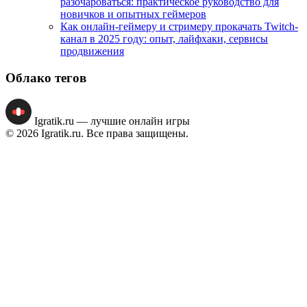
разочароваться: практическое руководство для
новичков и опытных геймеров
Как онлайн-геймеру и стримеру прокачать Twitch-
канал в 2025 году: опыт, лайфхаки, сервисы
продвижения
Облако тегов
Igratik.ru — лучшие онлайн игры
© 2026 Igratik.ru. Все права защищены.