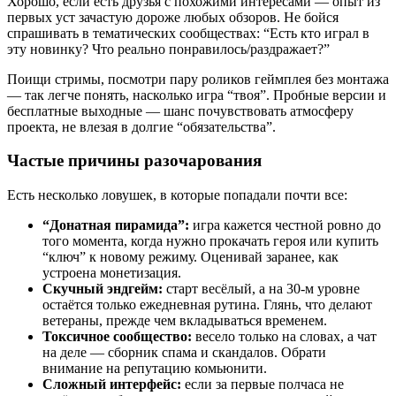
Хорошо, если есть друзья с похожими интересами — опыт из
первых уст зачастую дороже любых обзоров. Не бойся
спрашивать в тематических сообществах: “Есть кто играл в
эту новинку? Что реально понравилось/раздражает?”
Поищи стримы, посмотри пару роликов геймплея без монтажа
— так легче понять, насколько игра “твоя”. Пробные версии и
бесплатные выходные — шанс почувствовать атмосферу
проекта, не влезая в долгие “обязательства”.
Частые причины разочарования
Есть несколько ловушек, в которые попадали почти все:
“Донатная пирамида”:
игра кажется честной ровно до
того момента, когда нужно прокачать героя или купить
“ключ” к новому режиму. Оценивай заранее, как
устроена монетизация.
Скучный эндгейм:
старт весёлый, а на 30-м уровне
остаётся только ежедневная рутина. Глянь, что делают
ветераны, прежде чем вкладываться временем.
Токсичное сообщество:
весело только на словах, а чат
на деле — сборник спама и скандалов. Обрати
внимание на репутацию комьюнити.
Сложный интерфейс:
если за первые полчаса не