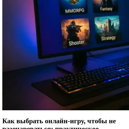
Как выбрать онлайн-игру, чтобы не
разочароваться: практическое